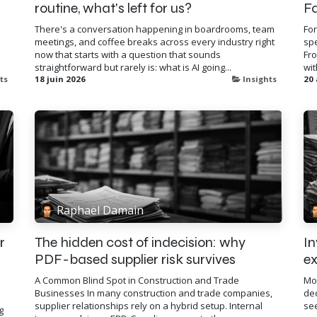
routine, what's left for us?
F
There's a conversation happening in boardrooms, team
For
meetings, and coffee breaks across every industry right
spe
now that starts with a question that sounds
Fro
straightforward but rarely is: what is AI going...
wit
ts
18 juin 2026
Insights
20 
Raphaël Damain
r
The hidden cost of indecision: why
In
PDF-based supplier risk survives
ex
A Common Blind Spot in Construction and Trade
Mos
Businesses In many construction and trade companies,
dec
supplier relationships rely on a hybrid setup. Internal
see
g