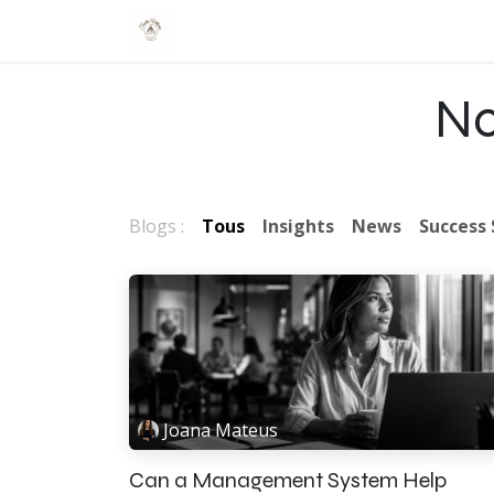
Se rendre au contenu
Accueil
Galerie
Contact
No
Blogs :
Tous
Insights
News
Success 
Joana Mateus
Can a Management System Help