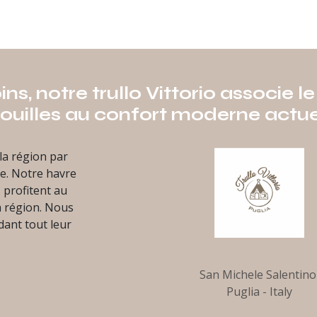
s, notre trullo Vittorio associe 
ouilles au confort moderne actue
a région par
ée. Notre havre
 profitent au
a région. Nous
dant tout leur
San Michele Salentin
Puglia - Italy