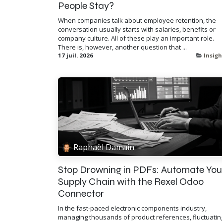
People Stay?
When companies talk about employee retention, the
conversation usually starts with salaries, benefits or
company culture. All of these play an important role.
There is, however, another question that ...
17 juil. 2026
Insigh
Raphaël Damain
Stop Drowning in PDFs: Automate You
Supply Chain with the Rexel Odoo
Connector
In the fast-paced electronic components industry,
managing thousands of product references, fluctuatin