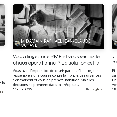
M DAMAIN RAPHAEL JEAN-CLAUDE
OCTAVE
t
Vous dirigez une PME et vous sentez le
7 
chaos opérationnel ? La solution est là...
P
Vous avez l’impression de courir partout. Chaque jour
Pil
s
ressemble à une course contre la montre. Les urgences
sa
s’enchaînent et vous en prenez l’habitude. Mais les
Un
e la
décisions se prennent dans la précipitat...
vos
18 nov. 2025
Insights
18 
ts