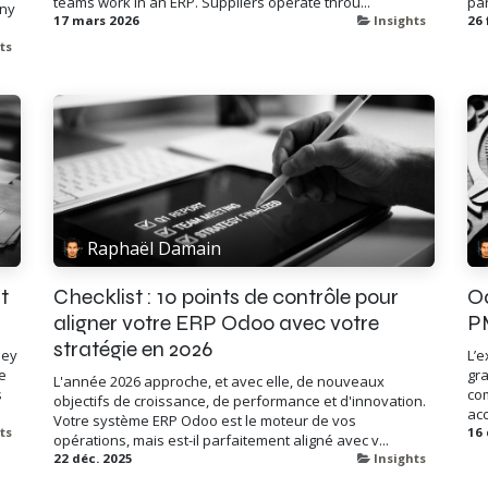
teams work in an ERP. Suppliers operate throu...
par
any
17 mars 2026
Insights
26 
ts
Raphaël Damain
t
Checklist : 10 points de contrôle pour
Od
aligner votre ERP Odoo avec votre
P
stratégie en 2026
hey
L’e
e
gra
L'année 2026 approche, et avec elle, de nouveaux
s
com
objectifs de croissance, de performance et d'innovation.
acc
Votre système ERP Odoo est le moteur de vos
ts
16 
opérations, mais est-il parfaitement aligné avec v...
22 déc. 2025
Insights