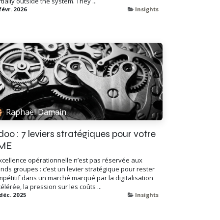
tially outside the system. They ...
févr. 2026
Insights
Raphaël Damain
oo : 7 leviers stratégiques pour votre
ME
xcellence opérationnelle n’est pas réservée aux
nds groupes : c’est un levier stratégique pour rester
pétitif dans un marché marqué par la digitalisation
élérée, la pression sur les coûts ...
déc. 2025
Insights