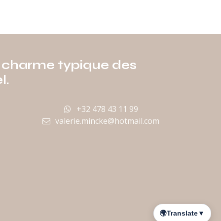
le charme typique des
l.
+32 478 43 11 99
valerie.mincke@hotmail.com
o
🌍
Translate
▼